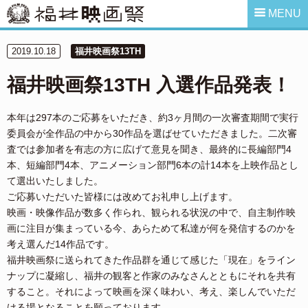
MENU
2019.10.18
福井映画祭13TH
福井映画祭13TH 入選作品発表！
本年は297本のご応募をいただき、約3ヶ月間の一次審査期間で実行
委員会が全作品の中から30作品を選ばせていただきました。二次審
査では参加者を有志の方に広げて意見を聞き、最終的に長編部門4
本、短編部門4本、アニメーション部門6本の計14本を上映作品とし
て選出いたしました。
ご応募いただいた皆様には改めてお礼申し上げます。
映画・映像作品が数多く作られ、観られる状況の中で、自主制作映
画に注目が集まっている今、あらためて私達が何を発信するのかを
考え選んだ14作品です。
福井映画祭に送られてきた作品群を通じて感じた「現在」をライン
ナップに凝縮し、福井の観客と作家のみなさんとともにそれを共有
すること。それによって映画を深く味わい、考え、楽しんでいただ
ける場となることを願っております。