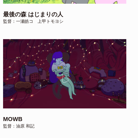
最後の森 はじまりの人
監督：一瀬皓コ 上甲トモヨシ
MOWB
監督：油原 和記