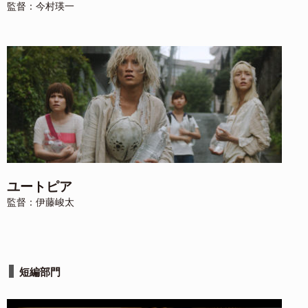
監督：今村瑛一
ユートピア
監督：伊藤峻太
短編部門