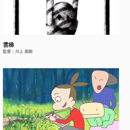
雲梯
監督：川上 喜朗