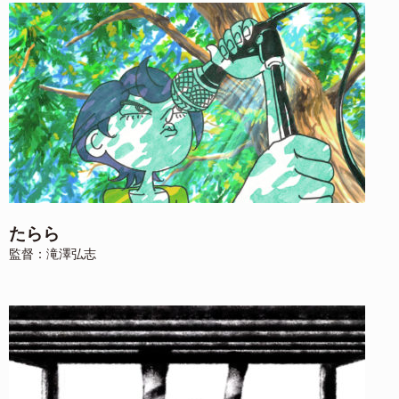
たらら
監督：滝澤弘志