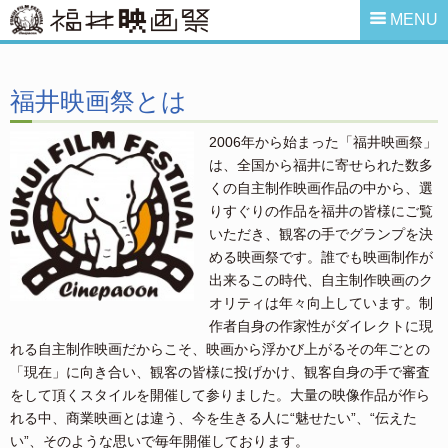
MENU
福井映画祭とは
2006年から始まった「福井映画祭」
は、全国から福井に寄せられた数多
くの自主制作映画作品の中から、選
りすぐりの作品を福井の皆様にご覧
いただき、観客の手でグランプを決
める映画祭です。誰でも映画制作が
出来るこの時代、自主制作映画のク
オリティは年々向上しています。制
作者自身の作家性がダイレクトに現
れる自主制作映画だからこそ、映画から浮かび上がるその年ごとの
「現在」に向き合い、観客の皆様に投げかけ、観客自身の手で審査
をして頂くスタイルを開催して参りました。大量の映像作品が作ら
れる中、商業映画とは違う、今を生きる人に“魅せたい”、“伝えた
い”、そのような思いで毎年開催しております。