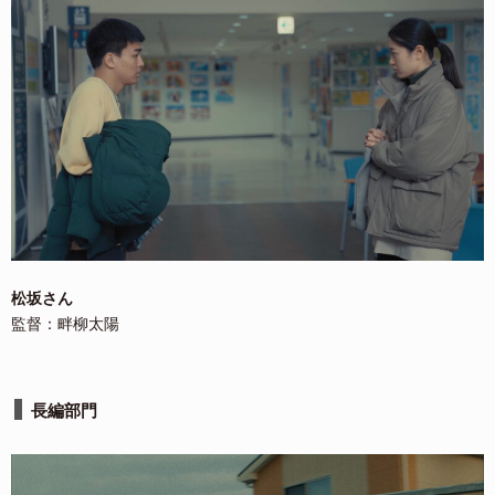
松坂さん
監督：畔柳太陽
長編部門