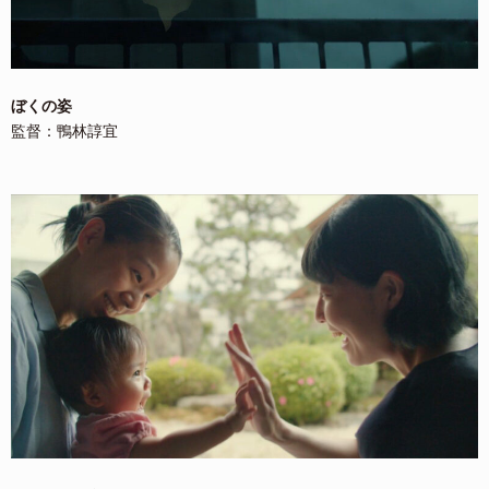
ぼくの姿
監督：鴨林諄宜