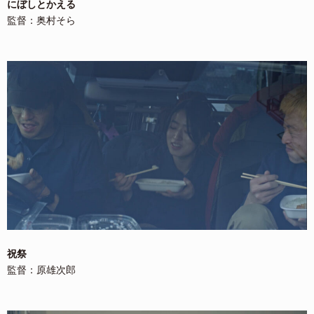
にぼしとかえる
監督：奥村そら
祝祭
監督：原雄次郎