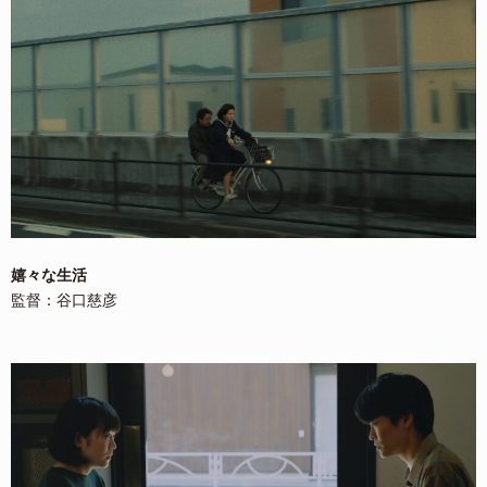
嬉々な生活
監督：谷口慈彦