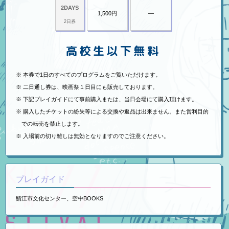
2DAYS
1,500円
―
2日券
高校生以下無料
本券で1日のすべてのプログラムをご覧いただけます。
二日通し券は、映画祭１日目にも販売しております。
下記プレイガイドにて事前購入または、当日会場にて購入頂けます。
購入したチケットの紛失等による交換や返品は出来ません。また営利目的
での転売を禁止します。
入場前の切り離しは無効となりますのでご注意ください。
プレイガイド
鯖江市文化センター、空中BOOKS