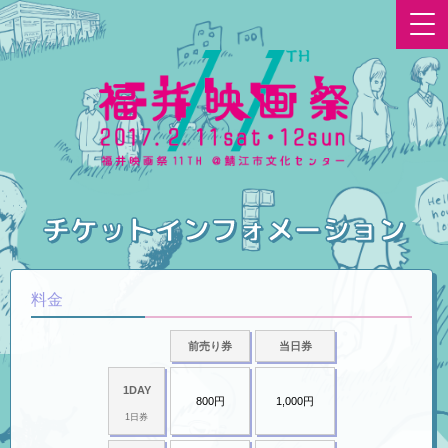
チケットインフォメーション
料金
前売り券
当日券
1DAY
800円
1,000円
1日券