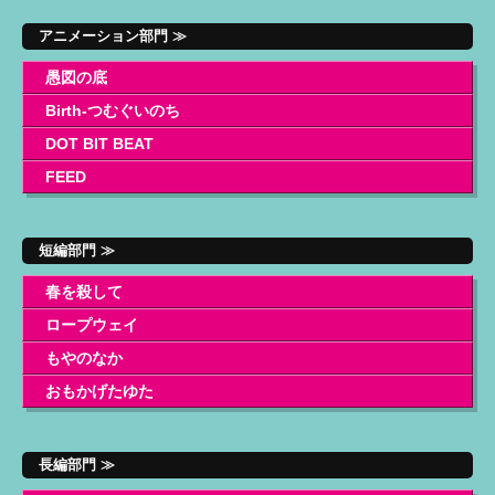
アニメーション部門 ≫
愚図の底
Birth-つむぐいのち
DOT BIT BEAT
FEED
短編部門 ≫
春を殺して
ロープウェイ
もやのなか
おもかげたゆた
長編部門 ≫